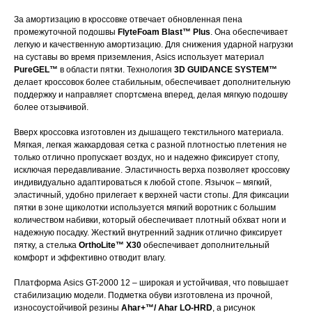
За амортизацию в кроссовке отвечает обновленная пена
промежуточной подошвы
FlyteFoam Blast™ Plus
. Она обеспечивает
легкую и качественную амортизацию. Для снижения ударной нагрузки
на суставы во время приземления, Asics использует материал
КОНТАКТЫ
PureGEL™
в области пятки. Технология
3D GUIDANCE SYSTEM™
делает кроссовок более стабильным, обеспечивает дополнительную
Telegram
поддержку и направляет спортсмена вперед, делая мягкую подошву
WhatsApp
более отзывчивой.
+7 (930) 369
Вверх кроссовка изготовлен из дышащего текстильного материала.
Мягкая, легкая жаккардовая сетка с разной плотностью плетения не
СООБЩЕСТВ
только отлично пропускает воздух, но и надежно фиксирует стопу,
Информация
исключая передавливание. Эластичность верха позволяет кроссовку
индивидуально адаптироваться к любой стопе. Язычок – мягкий,
эластичный, удобно прилегает к верхней части стопы. Для фиксации
Покупателям
пятки в зоне щиколотки используется мягкий воротник с большим
количеством набивки, который обеспечивает плотный обхват ноги и
надежную посадку. Жесткий внутренний задник отлично фиксирует
Контакты
пятку, а стелька
OrthoLite™ X30
обеспечивает дополнительный
комфорт и эффективно отводит влагу.
Платформа Asics GT-2000 12 – широкая и устойчивая, что повышает
стабилизацию модели. Подметка обуви изготовлена из прочной,
износоустойчивой резины
Ahar+™/ Ahar
LO-HRD
, а рисунок