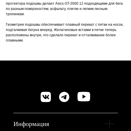
протектора подошвы делает Asics GT-2000 12 подходящими для бега
по разным поверхностям: асфальту, плитке и легким лесным
тропинкам.
Геометрия подошвы обеспечивает плавный перекат с пятки на носок,
подталкивая бегуна вперед. Желатиновые вставки в пятке теперь
расположены внутри, что сделало перекат и отталкивание более
плавными.