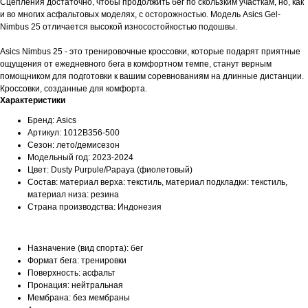
Сцепления достаточно, чтобы продолжить бег по скользким участкам, но, как
и во многих асфальтовых моделях, с осторожностью. Модель Asics Gel-
Nimbus 25 отличается высокой износостойкостью подошвы.
Asics Nimbus 25 - это тренировочные кроссовки, которые подарят приятные
ощущения от ежедневного бега в комфортном темпе, станут верным
помощником для подготовки к вашим соревнованиям на длинные дистанции.
Кроссовки, созданные для комфорта.
Характеристики
Бренд: Asics
Артикул: 1012B356-500
Сезон: лето/демисезон
Модельный год: 2023-2024
Цвет: Dusty Purpule/Papaya (фиолетовый)
Состав: материал верха: текстиль, материал подкладки: текстиль,
материал низа: резина
Страна производства: Индонезия
Назначение (вид спорта): бег
Формат бега: тренировки
Поверхность: асфальт
Пронация: нейтральная
Мембрана: без мембраны