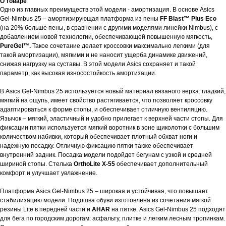
О товаре
Одно из главных преимуществ этой модели - амортизация. В основе Asics
Gel-Nimbus 25 – амортизирующая платформа из пены
FF Blast™ Plus Eco
(на 20% больше пены, в сравнении с другими моделями линейки Nimbus), с
добавлением новой технологии, обеспечивающей повышенную мягкость,
PureGel™.
Такое сочетание делает кроссовки максимально легкими (для
такой амортизации), мягкими и не наносит ущерба динамике движений,
снижая нагрузку на суставы. В этой модели Asics сохраняет и такой
параметр, как высокая износостойкость амортизации.
В Asics Gel-Nimbus 25 используется новый материал вязаного верха: гладкий,
мягкий на ощупь, имеет свойство растягивается, что позволяет кроссовку
адаптироваться к форме стопы, и обеспечивает отличную вентиляцию.
Язычок – мягкий, эластичный и удобно прилегает к верхней части стопы. Для
фиксации пятки используется мягкий воротник в зоне щиколотки с большим
количеством набивки, который обеспечивает плотный обхват ноги и
надежную посадку. Отличную фиксацию пятки также обеспечивает
внутренний задник. Посадка модели подойдет бегунам с узкой и средней
шириной стопы. Стелька
OrthoLite X-55
обеспечивает дополнительный
комфорт и улучшает увлажнение.
Платформа Asics Gel-Nimbus 25 – широкая и устойчивая, что повышает
стабилизацию модели. Подошва обуви изготовлена из сочетания мягкой
резины Lite в передней части и
AHAR
на пятке. Asics Gel-Nimbus 25 подходят
для бега по городским дорогам: асфальту, плитке и легким лесным тропинкам.