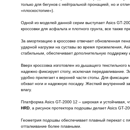
только для бегунов с нейтральной пронацией, но и отл
«плоскостопие»).
Одной из моделей данной серии выступает Asics GT-20
кроссовки для асфальта и плотного грунта, все также 
За амортизацию в кроссовке отвечает обновленная пе
ударной нагрузки на суставы во время приземления, As
стабильным, обеспечивает дополнительную поддержку и
Вверх кроссовка изготовлен из дышащего текстильного м
надежно фиксирует стопу, исключая передавливание. Эл
удобно прилегает к верхней части стопы. Для фиксации
обхват ноги и надежную посадку. Жесткий внутренний за
влагу.
Платформа Asics GT-2000 12 – широкая и устойчивая, 
HRD
, а рисунок протектора подошвы делает Asics GT-2
Геометрия подошвы обеспечивает плавный перекат с пят
отталкивание более плавными.