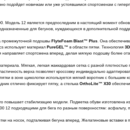
ично подойдет новичкам или уже устоявшимся спортсменам с гипер
00. Модель 12 является предпоследним в настоящий момент обнов
предназначенные для бегунов, нуждающихся в дополнительной подд
на промежуточной подошвы
FlyteFoam Blast™ Plus
. Она обеспечив
ics использует материал
PureGEL™
в области пятки. Технология
3D
 направляет спортсмена вперед, делая мягкую подошву более отз
атериала. Мягкая, легкая жаккардовая сетка с разной плотностью п
астичность верха позволяет кроссовку индивидуально адаптировать
 пятки в зоне щиколотки используется мягкий воротник с большим 
дник отлично фиксирует пятку, а стелька
OrthoLite™ X30
обеспечи
что повышает стабилизацию модели. Подметка обуви изготовлена и
000 12 подходящими для бега по разным поверхностям: асфальту, 
ки на носок, подталкивая бегуна вперед. Желатиновые вставки в п