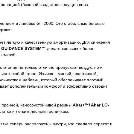
пронацией (боковой свод стопы опущен вниз,
лением в линейке GT-2000. Это стабильные беговые
ержке.
ает легкую и качественную амортизацию. Для снижения
 GUIDANCE SYSTEM™
делает кроссовок более
ывчивой.
летения не только отлично пропускает воздух, но и
ся к любой стопе. Язычок – мягкий, эластичный,
количеством набивки, который обеспечивает плотный
вает дополнительный комфорт и эффективно отводит
з прочной, износоустойчивой резины
Ahar+™/ Ahar
LO-
плитке и легким лесным тропинкам.
ятке теперь расположены внутри, что сделало перекат и